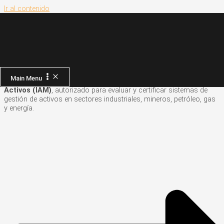
Ir al contenido
Nuestros servicios
Confiabilidad y Gestión de
Activos
Main Menu
Confipetrol es
Endorsed Assessor
por el
Instituto de Gestión de
Activos (IAM)
, autorizado para evaluar y certificar sistemas de
gestión de activos en sectores industriales, mineros, petróleo, gas
y energía.